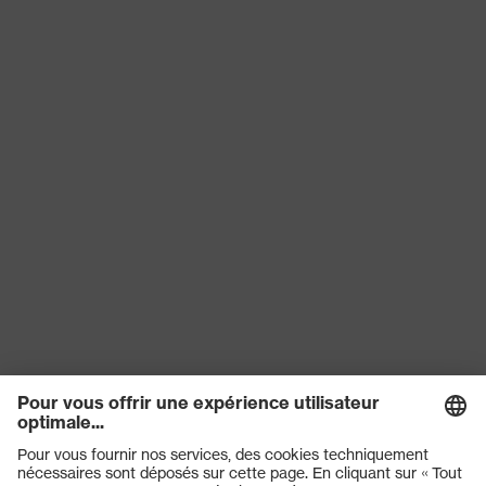
alcalines, Protection contre les
risques
acides, Protection contre les
chimiques
aldéhydes, Protection contre les
cétones
Réutilisation
Réutilisable (R)
EN 16350:2014, EN ISO 374-1:2016
Norme
+ A1:2018, EN 388:2016 + A1:2018,
EN ISO 21420:2020
Longueur de
35
gant
Solidité du
0.50
revêtement