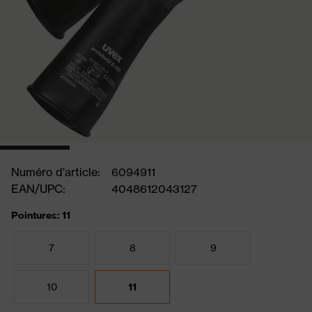
Numéro d'article:
6094911
EAN/UPC:
4048612043127
Pointures: 11
7
8
9
10
11