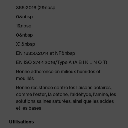
388:2016 (2&nbsp
0&nbsp
1&nbsp
0&nbsp
X),&nbsp
EN 16350:2014 et NF&nbsp
EN ISO 374-1:2016/Type A (A B I K L N O T)
Bonne adhérence en milieux humides et
mouillés
Bonne résistance contre les liaisons polaires,
comme l'ester, la cétone, l'aldéhyde, l'amine, les
solutions salines saturées, ainsi que les acides
et les bases
Utilisations