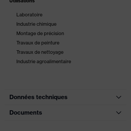
Utilisations
Laboratoire
Industrie chimique
Montage de précision
Travaux de peinture
Travaux de nettoyage
Industrie agroalimentaire
Données techniques
Documents
couleur de
recherche
bleu
(filtre)