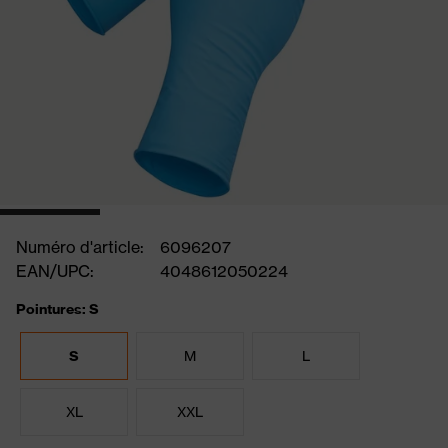
Numéro d'article:
6096207
EAN/UPC:
4048612050224
Pointures: S
S
M
L
XL
XXL