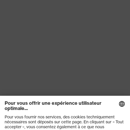
Protection contre les hydrocarbures
Protection
aliphatiques, Protection contre les
contre les
solutions alcalines, Protection
risques
contre les huiles minérales,
chimiques
Protection contre les aldéhydes
Réutilisation
Non réutilisable (NR)
Certificats
Convient pour le contact alimentaire
EN ISO 374-1:2016 + A1:2018, EN
Norme
ISO 374-4:2019, EN ISO 374-
5:2016, EN ISO 21420:2020
Solidité du
0.20
revêtement
Longueur de
28
gant