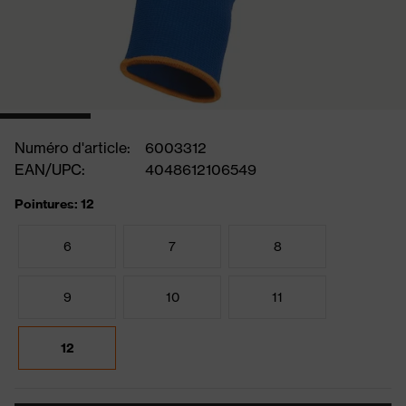
Numéro d'article:
6003312
EAN/UPC:
4048612106549
Pointures: 12
6
7
8
9
10
11
12