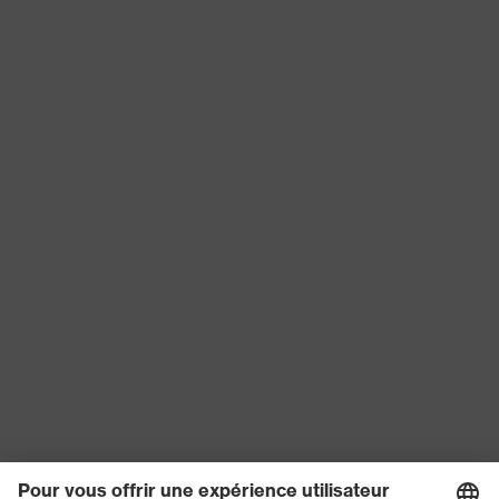
Matériau de la
Plastique
monture
Matériau de
Polycarbonate (PC)
l'oculaire
Matériau de la
Plastique, Plastique
monture
Norme
EN 166:2001, EN 169:2001
Catégorie de
Lunettes de protection
produit
Type de produit
Surlunettes
Teinte des
gris, protection pour soudeurs 3
oculaires
Protection UV, Protection contre
Filtre de