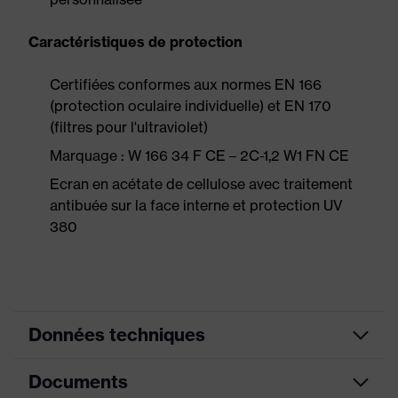
Caractéristiques de protection
Certifiées conformes aux normes EN 166
(protection oculaire individuelle) et EN 170
(filtres pour l'ultraviolet)
Marquage : W 166 34 F CE – 2C-1,2 W1 FN CE
Ecran en acétate de cellulose avec traitement
antibuée sur la face interne et protection UV
380
Données techniques
Documents
Couleur
gris
marketing