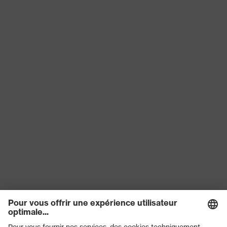
Type de
Lunettes-masques
produit
Teinte des
incolore
oculaires
Filtre de
Protection UV
protection
couleur de
recherche
transparent
(filtre)
Teinte
recherchée
incolore
(filtre) de
l'oculaire
Transmission
91%