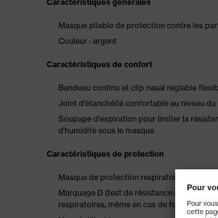
Caractéristiques générales
Masque pliable de protection contre les par
Couleur : argent
Caractéristiques de confort
Bandeau continu et clip nasal réglable flexi
Joint d'étanchéité confortable au niveau du
Soupape d'expiration pour limiter la résistan
d'humidité sous le masque
Caractéristiques de protection
Masque de protection respiratoire FFP2 ce
Marquage D (test de résistance à la poussièr
respiratoires, même en cas de forte concen