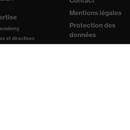
Contact
Mentions légales
ertise
Protection des
 academy
données
s et directives
icats
sse
uniqués de presse
ogues et brochures
s
s mobiles uvex