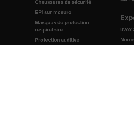
Chaussures de sécurité
EPI sur mesure
Exp
Masques de protection
uvex
respiratoire
Norme
Protection auditive
Certif
Vêtements de protection et de
travail
Pre
Conseils produit
Comm
Protection des mains : uvex
Catal
Chemical Expert System
Vidéo
Protection oculaire :
Appli
configurateur de lunettes de
protection
Technologies