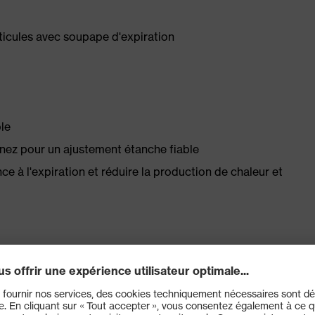
ticules avec soupape d'expiration
ble
 nez pour un ajustement étanche fiable
ce à l'expiration et réduire la production de chaleur et
rtifié conforme à la norme NF EN 149:2001+A1:2009
e de dolomie existant) : meilleures capacités
tration de poussière