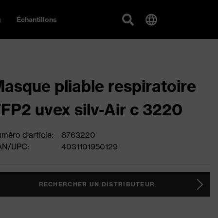
g
Échantillons
asque pliable respiratoire
FP2 uvex silv-Air c 3220
méro d'article:
8763220
AN/UPC:
4031101950129
RECHERCHER UN DISTRIBUTEUR