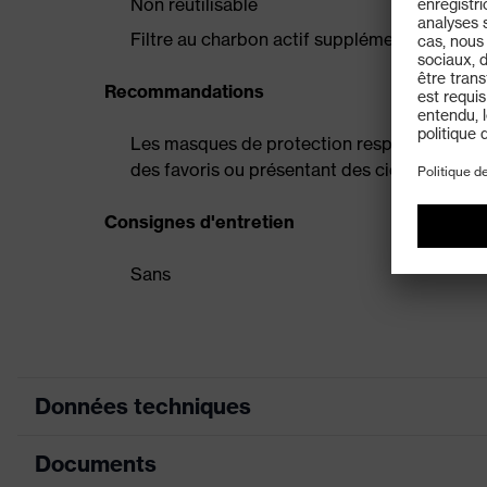
Non réutilisable
Filtre au charbon actif supplémentaire contre
Recommandations
Les masques de protection respiratoire ne 
des favoris ou présentant des cicatrices pr
Consignes d'entretien
Sans
Données techniques
Documents
Équipement