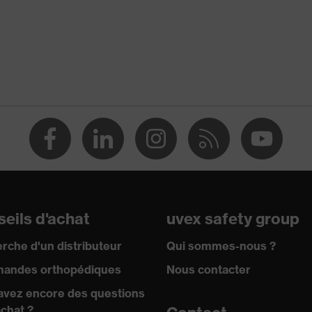
Masque de protection respiratoire
Masque pliable
FFP2
argent
Soupape d'expiration 360°
Non réutilisable (NR)
eils d'achat
uvex safety group
rche d'un distributeur
Qui sommes-nous ?
andes orthopédiques
Nous contacter
avez encore des questions
achat ?