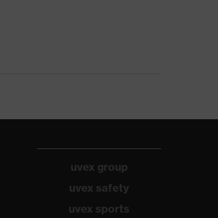
uvex group
uvex safety
uvex sports