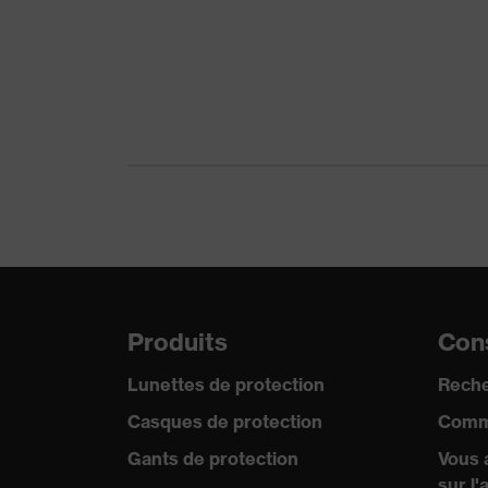
Catégorie de produit
Type de produit
Classe de protection
couleur de recherche (filtre)
Type de soupape
Réutilisation
Produits
Cons
Lunettes de protection
Reche
Casques de protection
Comm
Gants de protection
Vous 
sur l'