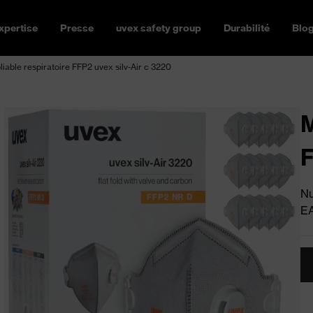
xpertise
Presse
uvex safety group
Durabilité
Blo
iable respiratoire FFP2 uvex silv-Air c 3220
M
F
Nu
E