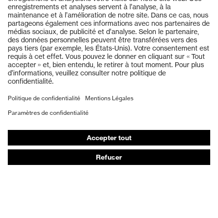
Matériau de
Produits
l'oculaire
Polycarbonate (PC)
complémentaire
Lunettes de protection
Matériau de
Casques de protection
l'oculaire
Polycarbonate (PC)
Gants de protection
complémentaire
Chaussures de sécurité
EN 166:2001, EN 170:2002, EN
Norme
EPI sur mesure
207:2017, EN 172:1994 +
A1:2000 + A2:2001
Masques de protection respiratoire
Catégorie de
Protection auditive
Lunettes de protection
produit
Vêtements de protection et de travail
Type de produit
Lunettes-masques
Conseils produit
Teinte des
incolore
oculaires
Protection des mains : uvex Chemical Expert System