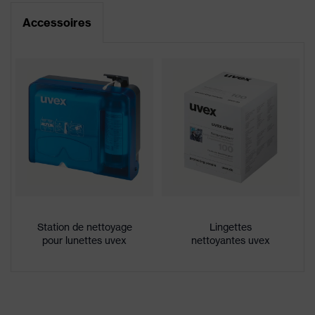
Équipement
possible, avec bord en mousse,
Accessoires
Bandeau réglable en longueur
Déclaration de conformité CE
Enduction
uvex supravision excellence
Portail de téléchargement des déclarations de
conformité CE
Traitement de
l'oculaire
uvex supravision excellence
complémentaire
Traitement de
l'oculaire
uvex supravision excellence
complémentaire
Désignation
Famille de
Station de nettoyage
uvex apache
Lingettes
pour lunettes uvex
nettoyantes uvex
produits
excellente résistance aux
rayures sur la face externe,
Propriétés du
face interne antibuée,
revêtement