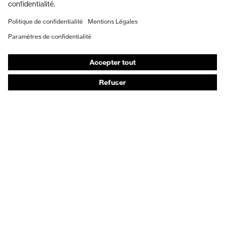
Chaussures de sécurité
EPI sur mesure
Masques de protection respiratoire
Protection auditive
Vêtements de protection et de travail
Conseils produit
Protection des mains : uvex Chemical Expert System
Protection oculaire : configurateur de lunettes de
protection
Technologies
Récompenses
Conseils d'achat