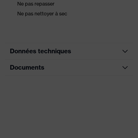
Ne pas repasser
Ne pas nettoyer à sec
Données techniques
Documents
Élastiques au niveau de la
capuche, aux extrémités des
bras et des jambes, fermeture
frontale dissimulée, Élastique à
Fiche technique
Équipement
la taille, Fermeture à glissière
double sens, rabat de fermeture
Déclaration de conformité CE
à glissière auto-adhésif, Boucles,
couture overlock intérieure,
capuche en 3 parties
Portail de téléchargement des déclarations de
conformité CE
Désignation