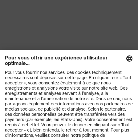
Fermeture
Fermeture à glissière
Réutilisation
Non réutilisable (NR)
EN 13034:2005 + A1:2009, EN
1073-2:2002, A1:2021, EN ISO
13982-1:2004 + A1:2010, EN
Norme
14126:2003, EN ISO
13688:2013+EN ISO
13688:2013, EN 1149-5:2018
couleur de
recherche
blanc
(filtre)
Produits
Lunettes de protection
Casques de protection
Gants de protection