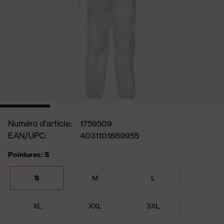
Numéro d'article:
1759509
EAN/UPC:
4031101889955
Pointures: S
S
M
L
XL
XXL
3XL