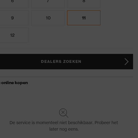
6
7
8
9
10
11
12
DEALERS ZOEKEN