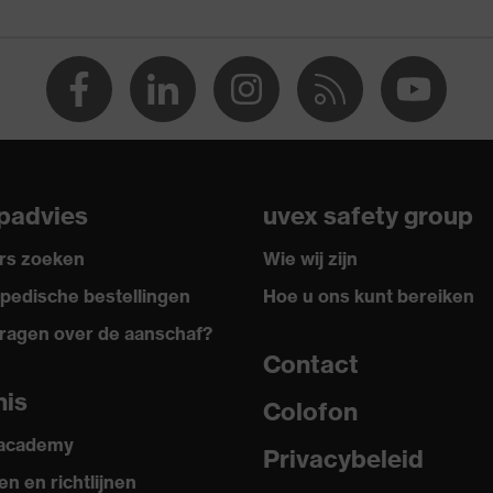
twarmte
padvies
uvex safety group
rs zoeken
Wie wij zijn
6 + A1:2018, EN ISO 21420:2020
pedische bestellingen
Hoe u ons kunt bereiken
ragen over de aanschaf?
Contact
nis
Colofon
 academy
Privacybeleid
n en richtlijnen