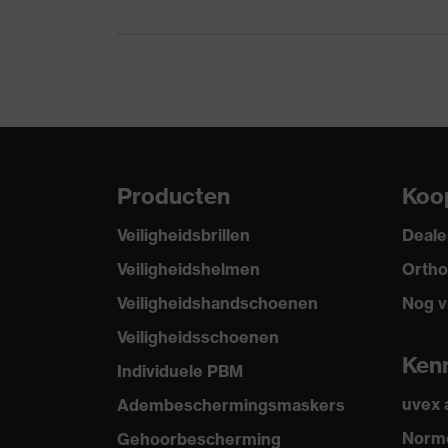
Bescherming tegen
Beschermt tegen contac
thermische risico's
Hergebruik
Herbruikbaar (R)
Coating
SandyGrip-NBR
Producten
Koo
Lengte handschoen
24
Veiligheidsbrillen
Deale
Norm
EN 407:2020, EN 388:201
Veiligheidshelmen
Ortho
Veiligheidshandschoenen
Nog v
Veiligheidsschoenen
Ken
Individuele PBM
uvex
Adembeschermingsmaskers
Norme
Gehoorbescherming