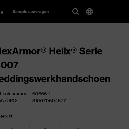
og
Sample aanvragen
exArmor® Helix® Serie
3007
reddingswerkhandschoen
tikelnummer:
6066611
AN/UPC:
810070604677
ten: 11