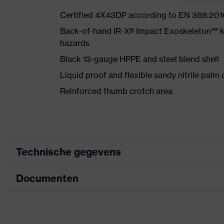
Certified 4X43DP according to EN 388:201
Back-of-hand IR-X® Impact Exoskeleton™ k
hazards
Black 13-gauge HPPE and steel blend shell
Liquid proof and flexible sandy nitrile palm
Reinforced thumb crotch area
Technische gegevens
Documenten
Zoek kleur (filter)
zwart, geel, rood
met gebreide boord, met 
Uitvoering
Informatieblad
patch