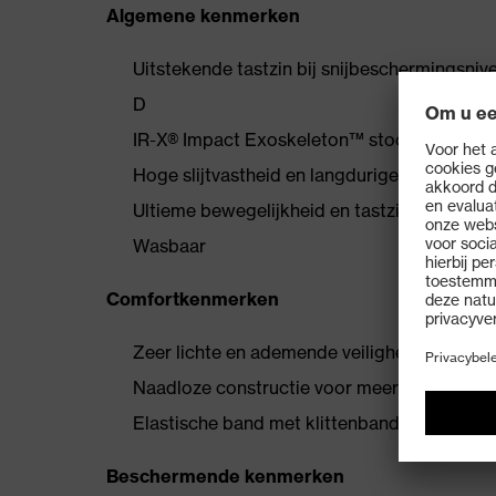
Algemene kenmerken
Uitstekende tastzin bij snijbeschermingsni
D
IR-X® Impact Exoskeleton™ stootbeschermi
Hoge slijtvastheid en langdurige beschermi
Ultieme bewegelijkheid en tastzin
Wasbaar
Comfortkenmerken
Zeer lichte en ademende veiligheidshandsc
Naadloze constructie voor meer draagcomfo
Elastische band met klittenbandsluiting v
Beschermende kenmerken