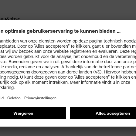
veau&nbsp
ng in High-Flex-design op de handrug
ng
hoen
rt en optimale bewegingsvrijheid en tastzin
oor een comfortabele pasvorm