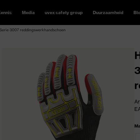
ennis
Media
uvex safety group
Duurzaamheid
Bl
Serie 3007 reddingswerkhandschoen
H
Ar
E
Ma