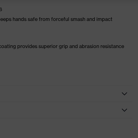
6
eeps hands safe from forceful smash and impact
 coating provides superior grip and abrasion resistance
beschermingen op de handrug, met versterkte duim wijsvinger