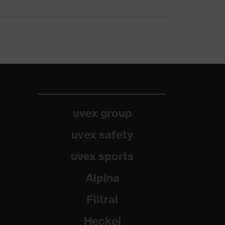
uvex group
uvex safety
uvex sports
Alpina
Filtral
Heckel