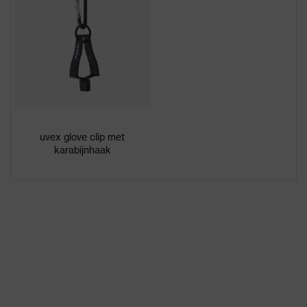
3/4 van de achterkant
Coating oppervlak
van de hand, Palm
Aanduiding
uvex bamboo Twinflex
productfamilie
Geschikt voor natte en
Geschikt voor
olieachtige
werkomgeving
uvex glove clip met
werkomgevingen
karabijnhaak
Geslacht
Unisex
Vrij van schadelijke
Gezondheidsbescherming
oplosmiddelen (DMF,
TEA)
Bamboe-viscose, High
Performance-
Materiaal buitenkant
polyethyleen (HPPE),
schoen
Glasvezel, Polyamide