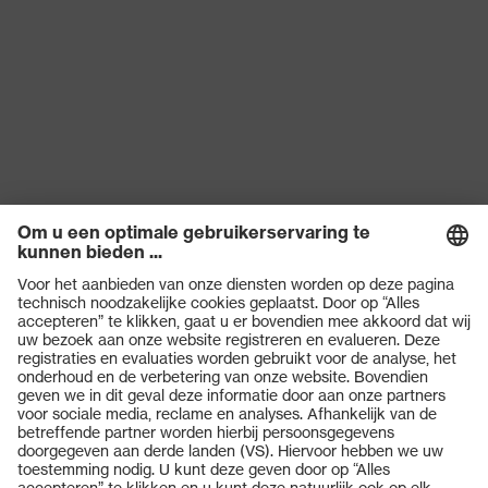
uvex-kwaliteitszegel
Made in Germany
Bamboo TwinFlex®
Technology, uvex
climazone, Geschikt voor
uvex-technologie
touchscreens, 3D
ErgoFlex Technology,
Xtra Grip Technology
Hergebruik
Herbruikbaar (R)
STANDARD 100 door
Certificaten
OEKO-TEX®
Producten
EN 407:2020, EN
Norm
388:2016 + A1:2018, EN
Veiligheidsbrillen
ISO 21420:2020
Veiligheidshelmen
Veiligheidshandschoenen