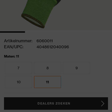
Artikelnummer:
6060011
EAN/UPC:
4048612040096
Maten: 11
7
8
9
10
11
DEALERS ZOEKEN