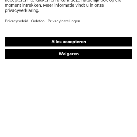
Veiligheidsschoenen
Individuele PBM
Adembeschermingsmaskers
Gehoorbescherming
Beschermende kleding en workwear
Productadvisering
Handbescherming: uvex Chemical Expert System
Oogbescherming: Veiligheidsbrilconfigurator
Technologieën
Onderscheidingen
Koopadvies