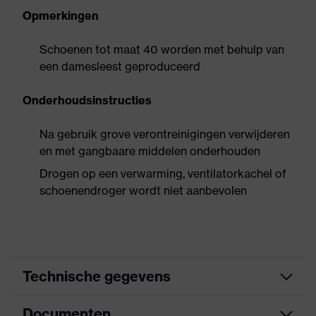
Opmerkingen
Schoenen tot maat 40 worden met behulp van
een damesleest geproduceerd
Onderhoudsinstructies
Na gebruik grove verontreinigingen verwijderen
en met gangbaare middelen onderhouden
Drogen op een verwarming, ventilatorkachel of
schoenendroger wordt niet aanbevolen
Technische gegevens
Documenten
Zoek kleur (filter)
grijs, roze