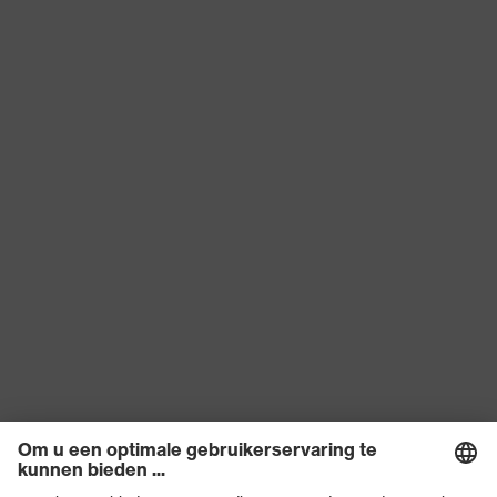
Materiaal buitenkant
Microvelours
schoen
Product categorie
Veiligheidsschoenen
Bescherming tegen
elektrostatische oplading
Productbescherming
(ESD) met een
lekweerstand van kleiner
dan 100 megaohm
Producttype
Lage schoenen
Slipweerstand
SRC
Bescherming tegen
Resistent tegen olie en
chemische risico's
benzine
Bescherming tegen
Anti-statisch (A)