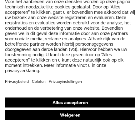
elektrische risico's
Bescherming tegen
Energieopnamevermogen
mechanische risico's
in het hielgedeelte (E)
Producten
Beschermingsklasse
Veiligheidsbrillen
S1
Veiligheidshelmen
Zool
uvex 1
Veiligheidshandschoenen
uvex climazone, uvex
Veiligheidsschoenen
uvex-technologie
medicare+, uvex xenova®
systeem
Individuele PBM
Adembeschermingsmaskers
Elastische veters met
Sluiting
snelsluiting
Gehoorbescherming
Beschermende kleding en workwear
uvex xenova® kunststof
beschermneus
neus
Productadvisering