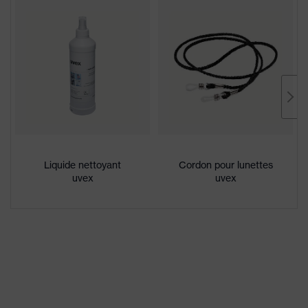
Enduction
uvex supravision plus
Désignation
Famille de
uvex sportstyle
produits
protection antibuée durable sur
Propriétés du
les deux faces, résistance aux
revêtement
rayures sur les deux faces
Liquide nettoyant
Cordon pour lunettes
Propriétés de la
uvex
uvex
teinte des
aucune propriété spéciale
oculaires
Convient pour
niveau modéré de saleté,
l'environnement
humidité extrêmement élevée,
de travail
humidité moyenne, propre
Sexe
Mixte