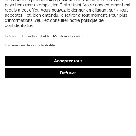
uvex
supravision
Casques de protection
Gants de protection
Chaussures de sécurité
EPI sur mesure
Masques de protection respiratoire
Protection auditive
Vêtements de protection et de travail
Conseils produit
Protection des mains : uvex Chemical Expert System
Protection oculaire : configurateur de lunettes de
protection
Technologies