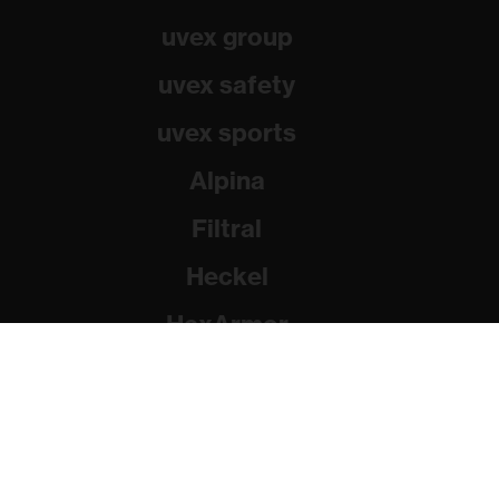
uvex group
uvex safety
uvex sports
Alpina
Filtral
Heckel
HexArmor
Rainer Winter Stiftung