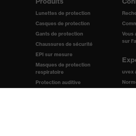
Produits
Cons
Lunettes de protection
Reche
Casques de protection
Comm
Gants de protection
Vous 
sur l'
Chaussures de sécurité
EPI sur mesure
Exp
Masques de protection
uvex
respiratoire
Norme
Protection auditive
Certif
Vêtements de protection et de
travail
Pre
Conseils produit
Comm
Protection des mains : uvex
Catal