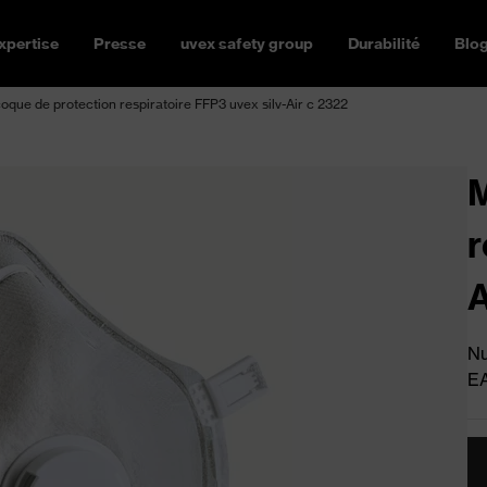
xpertise
Presse
uvex safety group
Durabilité
Blo
que de protection respiratoire FFP3 uvex silv-Air c 2322
M
r
A
Nu
E