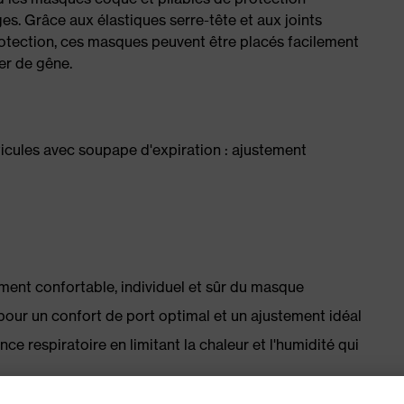
ges. Grâce aux élastiques serre-tête et aux joints
protection, ces masques peuvent être placés facilement
er de gêne.
icules avec soupape d'expiration : ajustement
ment confortable, individuel et sûr du masque
pour un confort de port optimal et un ajustement idéal
ce respiratoire en limitant la chaleur et l'humidité qui
s de visage petites à moyennes