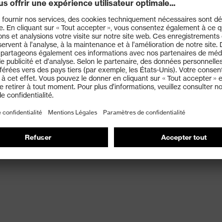
rtifié conforme à la norme EN 149:2001+A1:2009
e de dolomie) : meilleures capacités respiratoires,
ssière
conviennent pas aux personnes portant une barbe ou
ofondes au niveau des lignes de contact