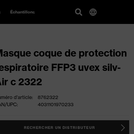
g
Échantillons
asque coque de protection
espiratoire FFP3 uvex silv-
ir c 2322
méro d'article:
8762322
AN/UPC:
4031101970233
RECHERCHER UN DISTRIBUTEUR