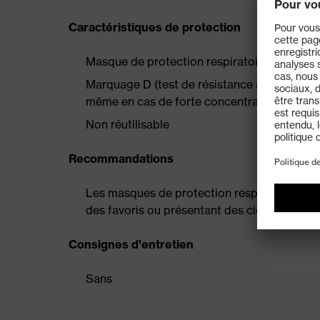
Caractéristiques de protection
Masque de protection respiratoire FFP3 ce
Marquage D (test de résistance à la poussièr
même en cas de forte concentration de pou
Non réutilisable
Recommandations
Les masques de protection respiratoire ne 
des favoris ou présentant des cicatrices pr
Consignes d'entretien
Sans