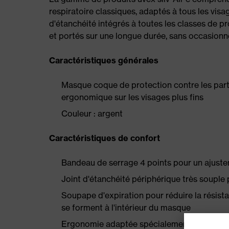
respiratoire classiques, adaptés à tous les visa
d'étanchéité intégrés à toutes les classes de 
et portés sur une longue durée, sans occasionn
Caractéristiques générales
Masque coque de protection contre les part
ergonomique sur les visages plus fins
Couleur : argent
Caractéristiques de confort
Bandeau de serrage 4 points pour un ajuste
Joint d'étanchéité périphérique très souple 
Soupape d'expiration pour réduire la résistan
se forment à l'intérieur du masque
Ergonomie adaptée spécialement aux forme