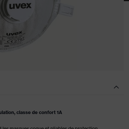
ulation, classe de confort 1A
 les masques coque et pliables de protection