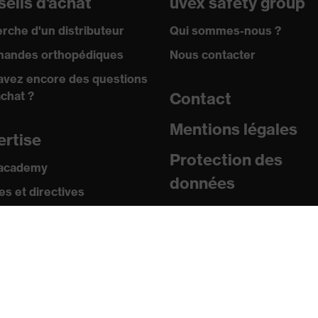
eils d'achat
uvex safety group
rche d'un distributeur
Qui sommes-nous ?
andes orthopédiques
Nous contacter
avez encore des questions
achat ?
Contact
Mentions légales
ertise
Protection des
 academy
données
s et directives
icats
sse
uniqués de presse
ogues et brochures