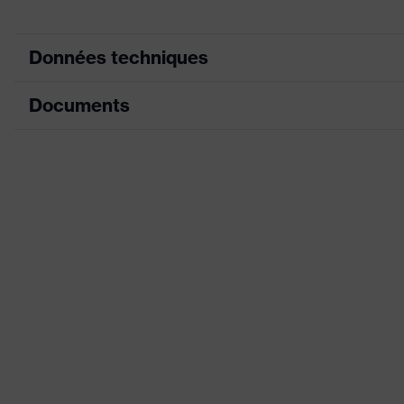
Données techniques
Documents
Équipement
Désignation Famille de produits
Fiche technique
Test de résistance à la poussière de dolomie
Déclaration de conformité CE
Sexe
Portail de téléchargement des déclaratio
Joint d'étanchéité de confort
Bandeau
Matériau du joint d'étanchéité
Matériau du filtre