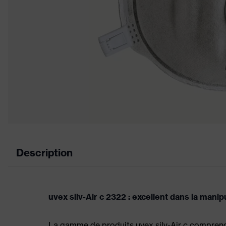
Description
uvex silv-Air c 2322 : excellent dans la manip
La gamme de produits uvex silv-Air c comprend