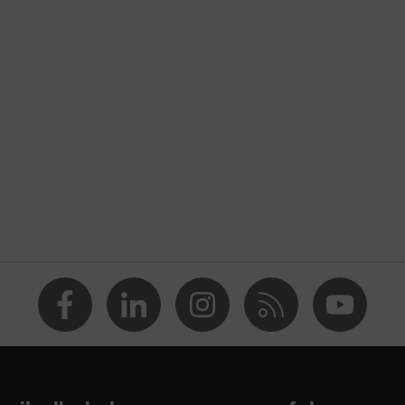
Textile
Copolymères d'acrylonitrile-butadiène-styrène (ABS)
EN 149:2001 + A1:2009
Masque de protection respiratoire
Masque-coque
FFP3
argent
Soupape d'expiration 360°
Non réutilisable (NR)