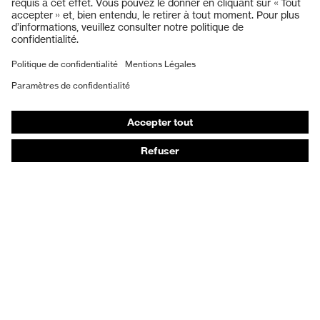
Gants de protection
Chaussures de sécurité
EPI sur mesure
Masques de protection respiratoire
Protection auditive
Vêtements de protection et de travail
Conseils produit
Protection des mains : uvex Chemical Expert System
Protection oculaire : configurateur de lunettes de
protection
Technologies
Récompenses