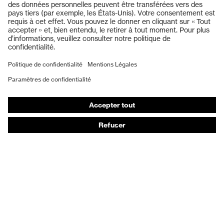
Lunettes de protection
Casques de protection
Gants de protection
Chaussures de sécurité
EPI sur mesure
Masques de protection respiratoire
Protection auditive
Vêtements de protection et de travail
Conseils produit
Protection des mains : uvex Chemical Expert System
Protection oculaire : configurateur de lunettes de
protection
Technologies