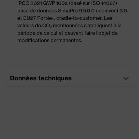
IPCC 2021 GWP 100a (basé sur ISO 14067)
base de données SimaPro 9.5.0.0 ecoinvent 3.9.
et EU27 Portée : cradle-to-customer. Les
valeurs de CO₂ mentionnées s'appliquent à la
période de calcul et peuvent faire l'objet de
modifications permanentes.
Données techniques
Couleur
graphite
marketing
couleur de
recherche
noir
(filtre)