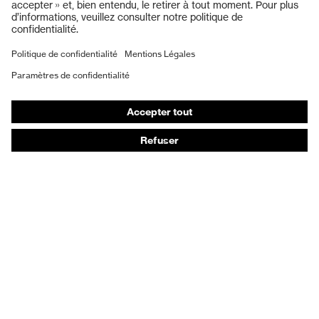
Gants de protection
Chaussures de sécurité
EPI sur mesure
Masques de protection respiratoire
Protection auditive
Vêtements de protection et de travail
Conseils produit
Protection des mains : uvex Chemical Expert System
Protection oculaire : configurateur de lunettes de
protection
Technologies
Récompenses