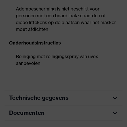
Adembescherming is niet geschikt voor
personen met een baard, bakkebaarden of
diepe littekens op de plaatsen waar het masker
moet afdichten
Onderhoudsinstructies
Reiniging met reinigingsspray van uvex
aanbevolen
Technische gegevens
Documenten
uitrusting
3D-neusgedeelte
Aanduiding