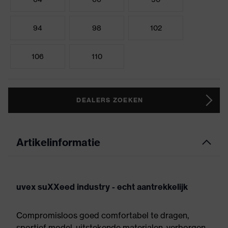
94
98
102
106
110
DEALERS ZOEKEN
Artikelinformatie
uvex suXXeed industry - echt aantrekkelijk
Compromisloos goed comfortabel te dragen,
sportief model, uitstekende materialen, verborgen