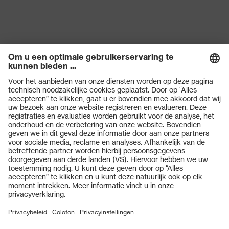
Producttype
Broek
Subtypen
Lange tuinbroek
producttype
Sluiting
Ritssluiting
OEKO-TEX®-NORM 100
Certificaten
(S20-0516)
Producten
Veiligheidsbrillen
Veiligheidshelmen
Veiligheidshandschoenen
Veiligheidsschoenen
Individuele PBM
Adembeschermingsmaskers