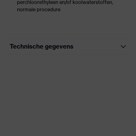
perchloorethyleen en/of koolwaterstoffen,
normale procedure
Technische gegevens
Marketingkleur
marine
Zoek kleur (filter)
blauw
Stretch inzetstukken, riem,
Groot aantal zakken, deels
uitrusting
met omslag, Reflecterende
elementen
Aanduiding
uvex suXXeed industry
productfamilie