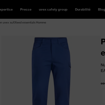
xpertise
Presse
uvex safety group
Durabilité
Blo
on uvex suXXeed essentials Homme
P
e
Nu
E
co