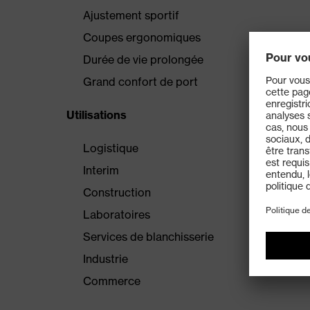
Ajustement sportif
Coupes ergonomiques
Durée de vie prolongée
Grand confort de port
Utilisations
Logistique
Interim
Construction
Laboratoires
Services de blanchisserie
Industrie
Commerce