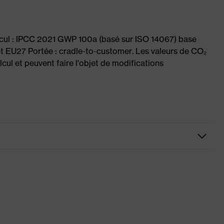
lcul : IPCC 2021 GWP 100a (basé sur ISO 14067) base
et EU27 Portée : cradle-to-customer. Les valeurs de CO₂
cul et peuvent faire l'objet de modifications
ultramarine
bleu
Bande élastique flexible