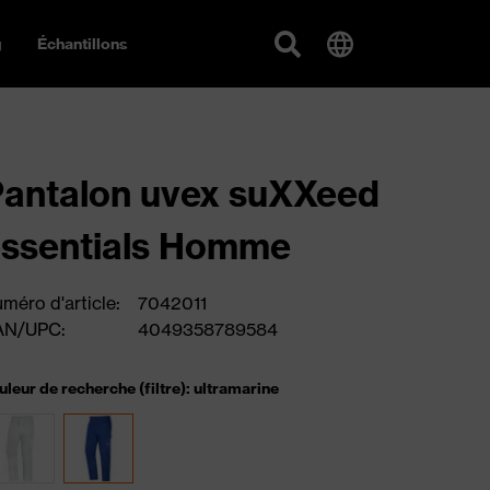
g
Échantillons
antalon uvex suXXeed
ssentials Homme
méro d'article:
7042011
AN/UPC:
4049358789584
uleur de recherche (filtre): ultramarine