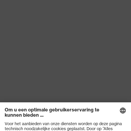
Aanduiding
uvex suXXeed
productfamilie
essentials