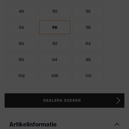
48
50
52
54
56
58
60
62
64
90
94
98
102
106
110
DEALERS ZOEKEN
Artikelinformatie