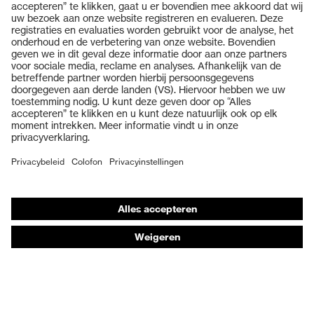
Producten
Veiligheidsbrillen
Veiligheidshelmen
Veiligheidshandschoenen
Veiligheidsschoenen
Individuele PBM
Adembeschermingsmaskers
Gehoorbescherming
Beschermende kleding en workwear
Productadvisering
Handbescherming: uvex Chemical Expert System