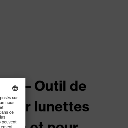
RX – Outil de
pour lunettes
tion et pour