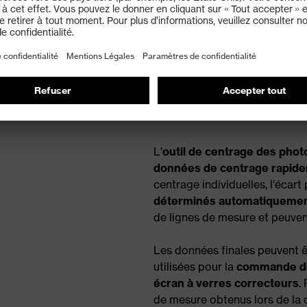
écran à v
correcte
L'
outil de centrage des pho
données de centrage rapide
centrage individuelles, l'écart 
déterminés automatiqueme
de lignes de mesure et peuvent
Les données finales peuvent 
utilisées pour la
commande de 
écran à verres correcteurs
.
de mesure obtenus lors de l