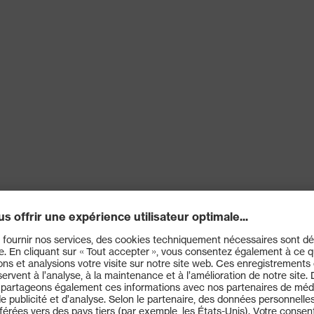
uvex cent
centrage 
de protec