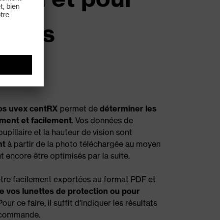
erres
urs
tos uvex centRX
permet de
déterminer les
ment et facilement
. Vos données de
pupillaire et la hauteur de vision sont
nt
à partir de la photo téléchargée au moyen
 encore être optimisés par la suite.
être facilement exportées au format PDF et
vos lunettes de protection ou pour
 Pour ce faire, il suffit d'indiquer les résultats
a commande.