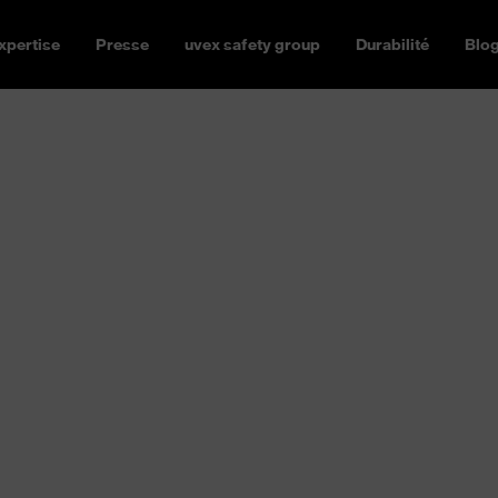
xpertise
Presse
uvex safety group
Durabilité
Blo