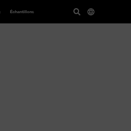
g
Échantillons
ne uvex