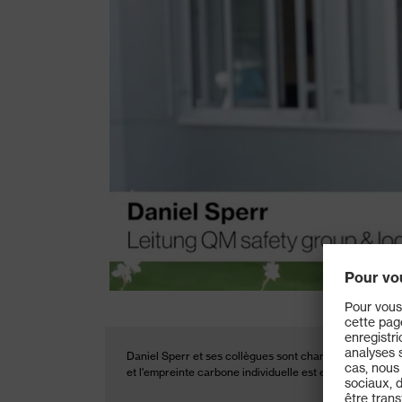
Daniel Sperr et ses collègues sont chargés de calculer 
et l'empreinte carbone individuelle est ensuite calculée