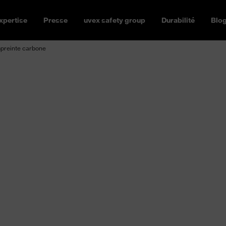
xpertise
Presse
uvex safety group
Durabilité
Blo
preinte carbone
einte carbo