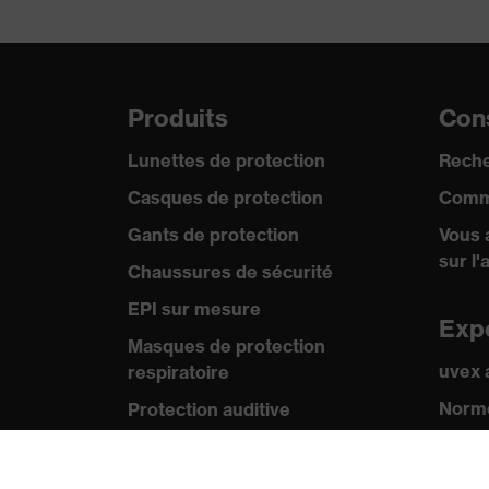
Produits
Cons
Lunettes de protection
Reche
Casques de protection
Comm
Gants de protection
Vous 
sur l'
Chaussures de sécurité
EPI sur mesure
Exp
Masques de protection
uvex
respiratoire
Norme
Protection auditive
Certif
Vêtements de protection et de
travail