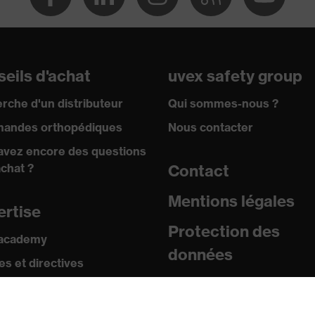
eils d'achat
uvex safety group
rche d'un distributeur
Qui sommes-nous ?
andes orthopédiques
Nous contacter
avez encore des questions
achat ?
Contact
Mentions légales
ertise
Protection des
 academy
données
s et directives
icats