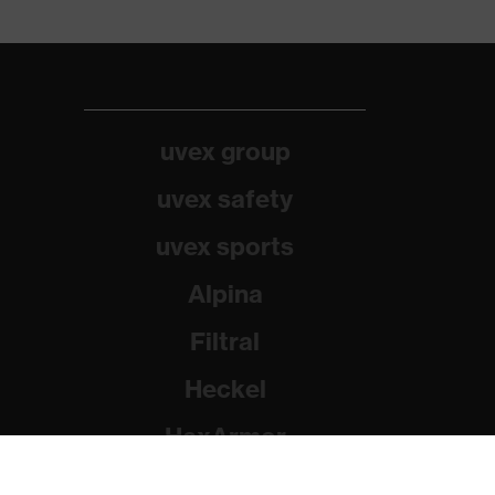
uvex group
uvex safety
uvex sports
Alpina
Filtral
Heckel
HexArmor
Rainer Winter Stiftung