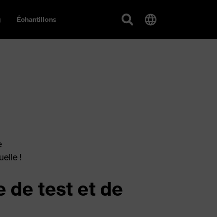
g
Échantillons
e
elle !
 de test et de