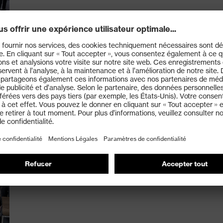
Bistro uvex academy
Le bistro uvex academy permet de se détendre et off
autour de chaque événement. Séminaire, conférence,
une variété de repas à nos clients ainsi que différente