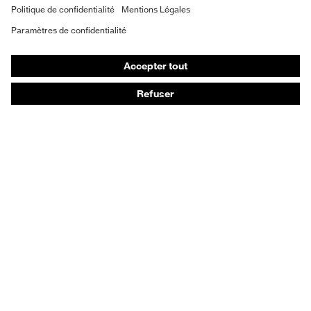
EPI sur mesure
Masques de protection respiratoire
Protection auditive
Vêtements de protection et de travail
Conseils produit
Protection des mains : uvex Chemical Expert System
Protection oculaire : configurateur de lunettes de
protection
Technologies
Récompenses
Conseils d'achat