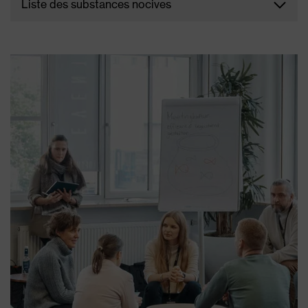
Liste des substances nocives
Le groupe uvex n'utilise pas de substances nocives
conformément au règlement REACH et s'est en
outre imposé sa propre liste de « Restricted
Sustances » (substances nocives). La politique
d'entreprise du groupe uvex consiste à proposer
uniquement des produits présentant une réduction
maximale des substances nocives et ne posant
aucun danger pour l'utilisateur et l'environnement.
En particulier pour les produits en contact avec la
peau comme les EPI, le groupe uvex safety
applique des critères très stricts, qui dépassent les
directives européennes en vigueur.
TÉLÉCHARGER