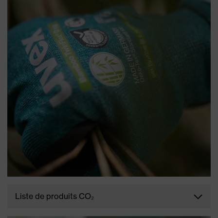
émissions de gaz à effet de serre de nos produits
tout au long de la chaîne d'approvisionnement et
répondre ainsi aux exigences de nos clients
concernant la prise en compte globale de
l'empreinte carbone de leur entreprise. Ce
document fournit des informations générales sur la
méthodologie de mesure, la comparabilité et
l'utilisation des empreintes carbone.
TÉLÉCHARGER
Liste de produits CO₂
Vous trouverez ici toutes les empreintes carbone