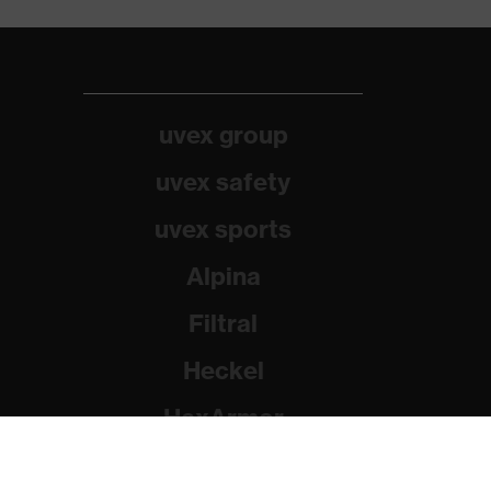
uvex group
uvex safety
uvex sports
Alpina
Filtral
Heckel
HexArmor
Rainer Winter Stiftung