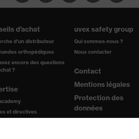
eils d'achat
uvex safety group
rche d'un distributeur
Qui sommes-nous ?
andes orthopédiques
Nous contacter
avez encore des questions
achat ?
Contact
Mentions légales
ertise
Protection des
 academy
données
s et directives
icats