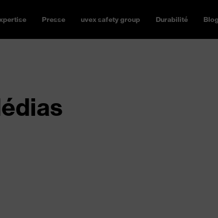
xpertise
Presse
uvex safety group
Durabilité
Blo
Médias