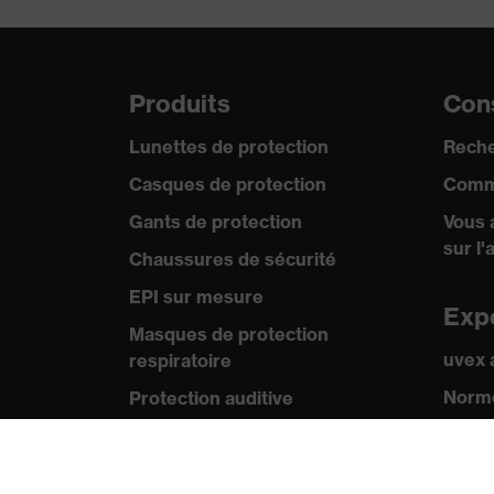
Produits
Cons
Lunettes de protection
Reche
Casques de protection
Comm
Gants de protection
Vous 
sur l'
Chaussures de sécurité
EPI sur mesure
Exp
Masques de protection
uvex
respiratoire
Norme
Protection auditive
Certif
Vêtements de protection et de
travail