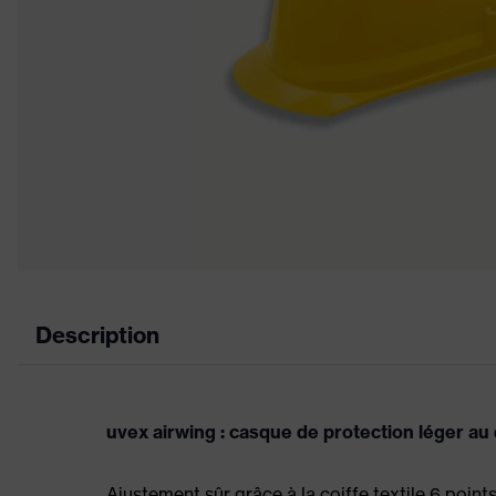
Description
uvex airwing : casque de protection léger au
Ajustement sûr grâce à la coiffe textile 6 point