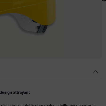
 design attrayant
s d'ancrage, molette pour régler la taille, encoches pour