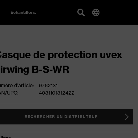
g
Échantillons
asque de protection uvex
irwing B-S-WR
méro d'article:
9762131
AN/UPC:
4031101312422
RECHERCHER UN DISTRIBUTEUR