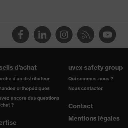
nnière entre 150 et 250 N, Résistance à la pénétration
iguisés, Absorption des chocs verticaux
sistance au froid jusqu'à -30 °C
eils d'achat
uvex safety group
rche d'un distributeur
Qui sommes-nous ?
andes orthopédiques
Nous contacter
avez encore des questions
achat ?
Contact
Mentions légales
ertise