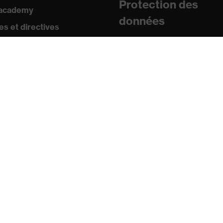
Protection des
 academy
données
s et directives
icats
sse
uniqués de presse
ogues et brochures
s
s mobiles uvex