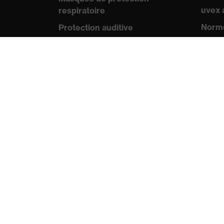
uvex
respiratoire
Norme
Protection auditive
Certif
Vêtements de protection et de
travail
Pre
Conseils produit
Comm
Protection des mains : uvex
Catal
Chemical Expert System
Vidéo
Protection oculaire :
Appli
configurateur de lunettes de
protection
Technologies
Récompenses