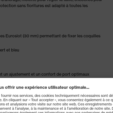
rotection sans fioritures est adapté à toutes les
es Euroslot (30 mm) permettant de fixer les coquilles
ert et bleu
ant un ajustement et un confort de port optimaux
r une aération maximale
 un réglage en largeur en continu