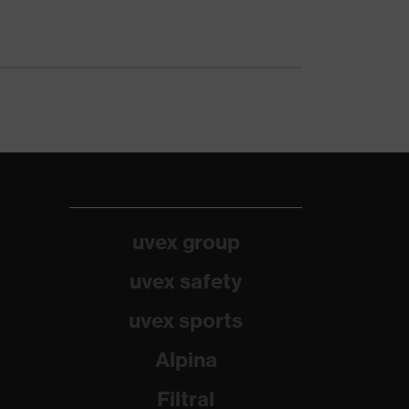
uvex group
uvex safety
uvex sports
Alpina
Filtral