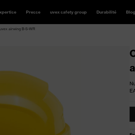
xpertise
Presse
uvex safety group
Durabilité
Blo
 uvex airwing B-S-WR
C
a
Nu
E