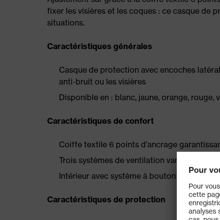
fixer les visières et les coques : ce casque de p
situations.
Caractéristiques générales
Casque de protection avec encoches latéral
anti-bruit ou les visières
Disponible en : blanc, jaune, orange, rouge, v
Caractéristiques de confort
Coiffe textile 6 points d'ancrage garantiss
Trois systèmes de ventilation variables pou
Intérieur avec système à bouton rotatif pour
Caractéristiques de protection