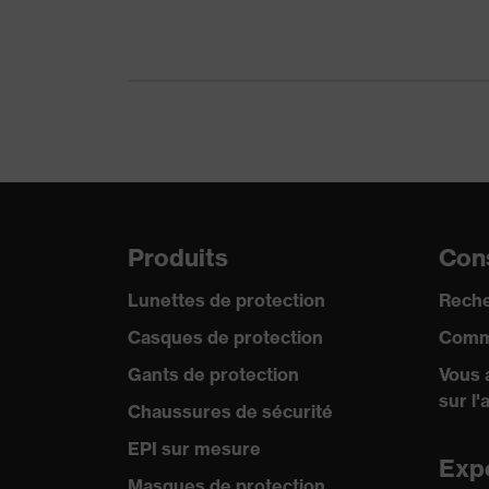
Longueur de la visière
visière courte
Protection contre les
Ouverture de la mento
risques mécaniques
d'objets pointus et a
Protection contre les
Résistance au feu, Ré
risques thermiques
Technologie uvex
uvex climazone
Produits
Cons
Lunettes de protection
Reche
Casques de protection
Comm
Gants de protection
Vous 
sur l'
Chaussures de sécurité
EPI sur mesure
Exp
Masques de protection