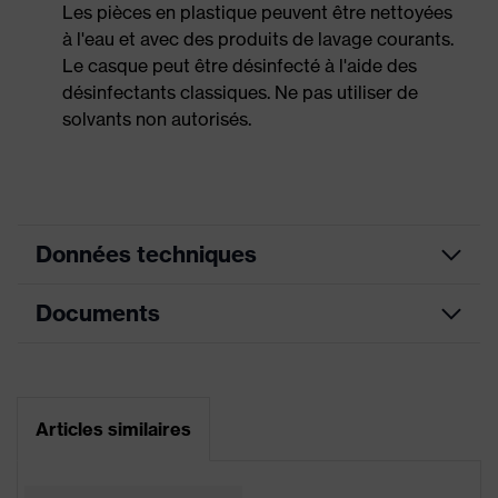
Les pièces en plastique peuvent être nettoyées
à l'eau et avec des produits de lavage courants.
Le casque peut être désinfecté à l'aide des
désinfectants classiques. Ne pas utiliser de
solvants non autorisés.
Données techniques
Documents
Montage
Coquilles antibruit et visières
des
(Euroslots 30 mm), Accessoires
accessoires
supplémentaires (par. ex., lampe
sur casque
frontale)
Fiche technique
Articles similaires
Doublure intérieure à 6 points, Zone
Déclaration de conformité CE
Équipement
de protection prolongée au niveau
du cou