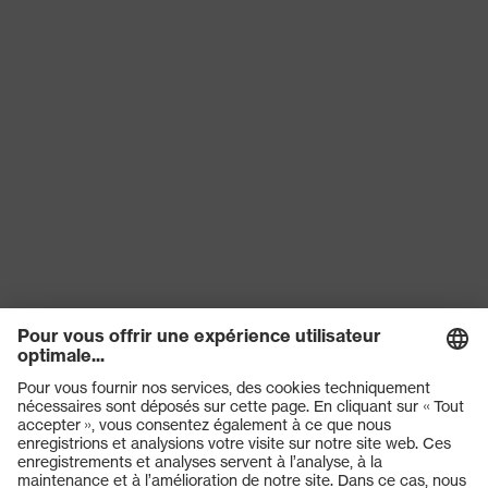
Ouverture de la mentonnière entre
Protection
150 et 250 N, Résistance à la
contre les
pénétration d'objets pointus et
risques
aiguisés, Absorption des chocs
mécaniques
verticaux
Protection
contre les
Résistance au feu, Résistance au
risques
froid jusqu'à -30 °C
thermiques
Technologie
uvex climazone
uvex
couleur de
recherche
blanc
(filtre)
Produits