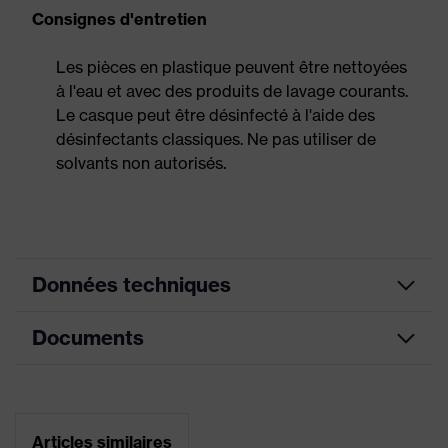
Consignes d'entretien
Les pièces en plastique peuvent être nettoyées
à l'eau et avec des produits de lavage courants.
Le casque peut être désinfecté à l'aide des
désinfectants classiques. Ne pas utiliser de
solvants non autorisés.
Données techniques
Documents
Montage
Coquilles antibruit et visières
des
(Euroslots 30 mm), Accessoires
accessoires
supplémentaires (par. ex., lampe
sur casque
frontale)
Fiche technique
Articles similaires
Doublure intérieure à 6 points,