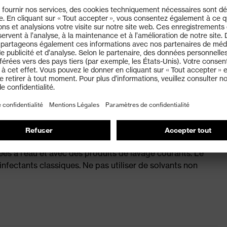
individuel confortable
ant un ajustement et un confort de port optimaux
nces additionnelles pour les très basses températures
on (MM = « Molten Metal »)
t un ajustement sûr en toute circonstance
es à l'eau et avec des produits de lavage courants. Le
infectants classiques. Ne pas utiliser de solvants non