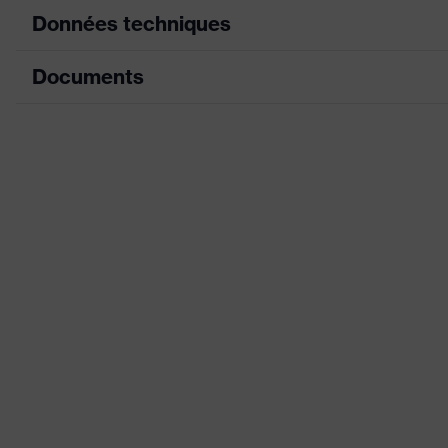
Données techniques
Documents
Montage des
Coquilles antibruit et
accessoires sur casque
ex., lampe frontale)
Fiche technique
Jugulaire à 4 points, 
Équipement
au niveau du cou, Ban
Déclaration de conformité CE
Ventilations
avec ouvertures
Portail de téléchargement des déclaratio
Désignation Famille de
uvex pheos
produits
Sexe
Mixte
Version de la doublure
Coiffe avec ajustemen
Marquage de la visière
-