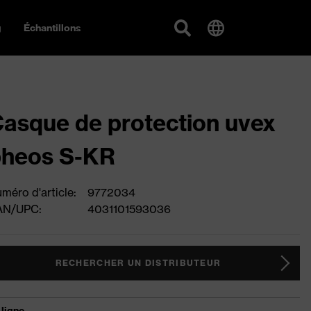
g
Échantillons
asque de protection uvex
pheos S-KR
méro d'article:
9772034
AN/UPC:
4031101593036
RECHERCHER UN DISTRIBUTEUR