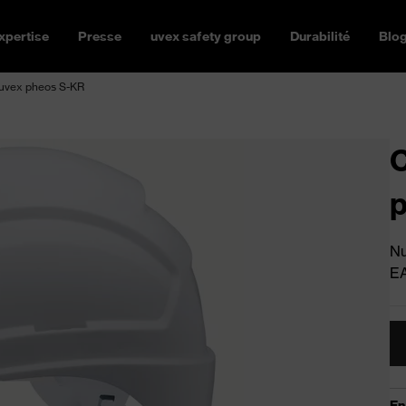
xpertise
Presse
uvex safety group
Durabilité
Blo
 uvex pheos S-KR
C
Nu
E