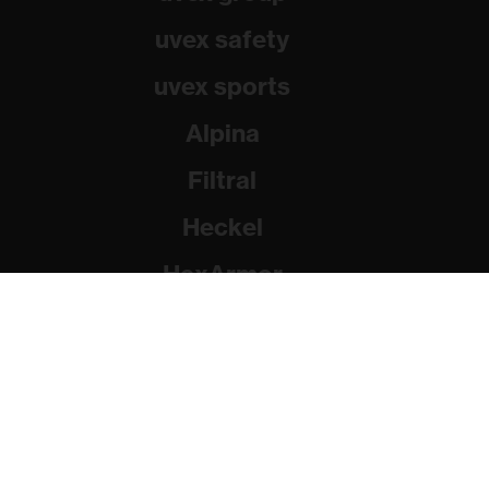
uvex safety
uvex sports
Alpina
Filtral
Heckel
HexArmor
Rainer Winter Stiftung