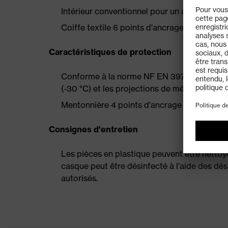
Intérieur conventionnel pour un ajustement 
Coiffe textile 6 points d'ancrage garantiss
Caractéristiques de protection
Conforme à la norme NF EN 397 et aux exige
(-30 °C) et les projections de métal en fusi
Mentonnière 4 points d'ancrage garantissan
Consignes d'entretien
Les pièces en plastique peuvent être nettoyé
casque peut être désinfecté à l'aide des dés
autorisés.