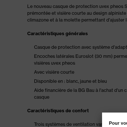
Le nouveau casque de protection uvex pheos S
prémontée et visière courte au design alpiniste
climazone et à la molette permettant d'ajuster l
Caractéristiques générales
Casque de protection avec système d'adapt
Encoches latérales Euroslot (30 mm) permetta
visières uvex pheos
Avec visière courte
Disponible en : blanc, jaune et bleu
Aide financière de la BG Bau à l'achat d'un
casque
Caractéristiques de confort
Trois systèmes de ventilation variables pou