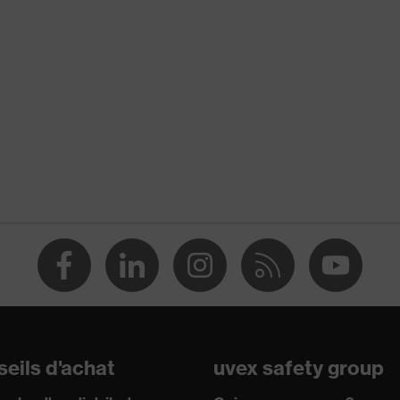
ensité (PEHD)
12
pour l'industrie
nnière entre 150 et 250 N, Résistance à la pénétration
iguisés, Absorption des chocs verticaux
eils d'achat
uvex safety group