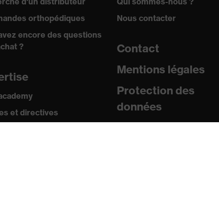
rche d'un distributeur
Qui sommes-nous ?
sistance au froid jusqu'à -30 °C
andes orthopédiques
Nous contacter
avez encore des questions
achat ?
Contact
Mentions légales
ertise
Protection des
 academy
données
s et directives
icats
sse
uniqués de presse
ogues et brochures
s