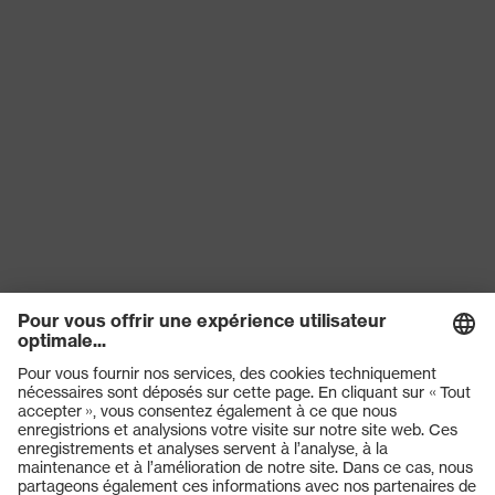
Protection
150 et 250 N, Résistance à la
contre les
pénétration d'objets pointus et
risques
aiguisés, Absorption des chocs
mécaniques
verticaux
Protection
contre les
Résistance au feu, Résistance au
risques
froid jusqu'à -30 °C
thermiques
Produits