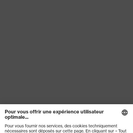
(filtre) de
l'oculaire
Transmission
60%
Protection
pas d'indication
UV
Technologie
Technologie de traitement uvex
uvex
supravision
Marquage de
W 166 39 B CE - 2C-1,2 W EN
la visière
1731:2006 F