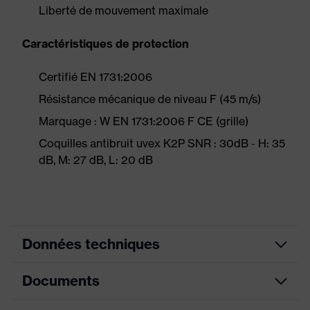
Liberté de mouvement maximale
Caractéristiques de protection
Certifié EN 1731:2006
Résistance mécanique de niveau F (45 m/s)
Marquage : W EN 1731:2006 F CE (grille)
Coquilles antibruit uvex K2P SNR : 30dB - H: 35
dB, M: 27 dB, L: 20 dB
Données techniques
Documents
couleur de
recherche
orange
(filtre)