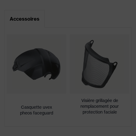
Fiche technique
Mécanisme de relevage avec
Accessoires
réglage continu, Changement
Déclaration de conformité CE
d'oculaire possible, Molette de
Équipement
réglage pour un ajustement
Portail de téléchargement des déclarations de
personnalisé, recouvrement frontal
conformité CE
intégré
Enduction
non traité
Désignation
Famille de
uvex faceguard
produits
excellente résistance aux rayures
Visière grillagée de
Propriétés
sur la face externe, face interne
remplacement pour
Casquette uvex
du
protection faciale
antibuée, résistance aux produits
pheos faceguard
revêtement
uvex pheos
chimiques
faceguard
Sexe
Mixte