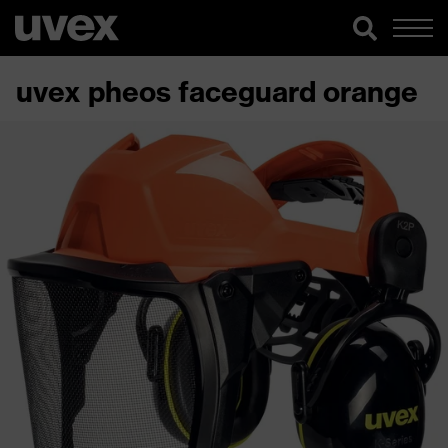
uvex pheos faceguard orange