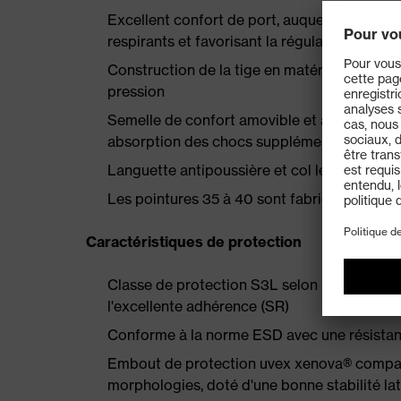
Excellent confort de port, auquel contribue
respirants et favorisant la régulation therm
Construction de la tige en matériau high-te
pression
Semelle de confort amovible et antistatique
absorption des chocs supplémentaire au talo
Languette antipoussière et col légèrement 
Les pointures 35 à 40 sont fabriquées à l'
Caractéristiques de protection
Classe de protection S3L selon EN ISO 2
l'excellente adhérence (SR)
Conforme à la norme ESD avec une résistan
Embout de protection uvex xenova® compact
morphologies, doté d'une bonne stabilité la