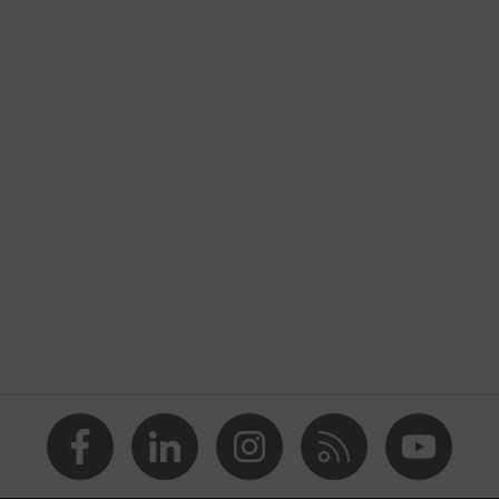
rt thermorégulatrice uvex 1 sport
es
sures de sécurité
uble densité (PU2D)
moplastique (TPE)
022 + A1:2024