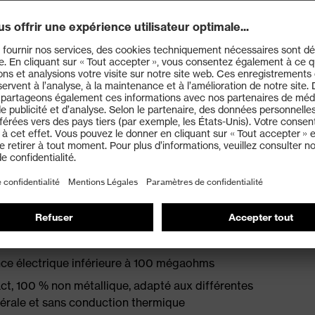
nt une toute nouvelle forme ainsi que des matériaux
ique
ch quasiment sans couture pour éviter les points de
, dotée d'un système d'évacuation de l'humidité et d'une
n et à l'avant du pied
matelassés
aide d'une forme spécifiquement conçue pour les femmes
0345:2022 avec marquage complémentaire pour
ce électrique inférieure à 100 mégaohms
, 100 % non métallique, adapté aux différentes
térale et sans conduction thermique