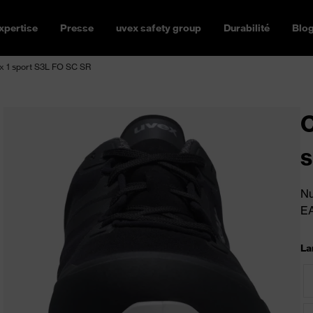
xpertise
Presse
uvex safety group
Durabilité
Blo
x 1 sport S3L FO SC SR
C
s
Nu
E
La