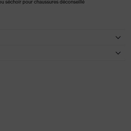
ou séchoir pour chaussures déconseillé
rsonnes allergiques au chrome
ssée, Semelle profilée, Haut de tige matelassé, Semelles qui
 Arrière du talon fermé
ns de conformité CE
iaire uvex xenova® non métallique