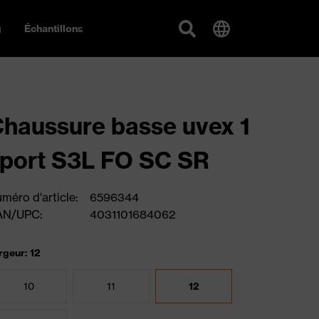
g
Échantillons
haussure basse uvex 1
port S3L FO SC SR
méro d'article:
6596344
AN/UPC:
4031101684062
rgeur: 12
10
11
12