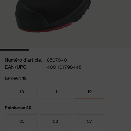
Numéro d'article:
6567340
EAN/UPC:
4031101798448
Largeur: 12
10
11
12
Pointures: 40
35
36
37