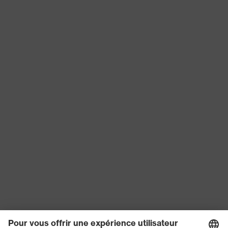
recouvert
Matériau de
Plastique
la fermeture
Embout de
protection
Plastique
du matériau
Norme
EN ISO 20345:2022 + A1:2024
Tige
Microvelours
Catégorie de
Chaussures de sécurité
produit
Protection contre les charges
Protection
électrostatiques (ESD) avec une
du produit
résistance électrique inférieure à
100 mégohms