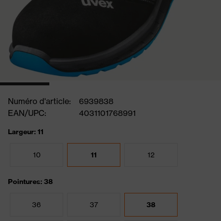
Numéro d'article:
6939838
EAN/UPC:
4031101768991
Largeur: 11
10
11
12
Pointures: 38
36
37
38