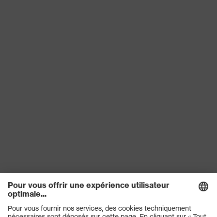
Norme
EN ISO 20345:2022 + A1:2024
Tige
Microvelours
Catégorie de
Chaussures de sécurité
produit
Protection contre les charges
Protection
électrostatiques (ESD) avec une
du produit
résistance électrique inférieure à
100 mégohms
Type de
Chaussures basses
produit
Adhérence
SRC
Protection
contre les
Résistance à l'huile et à l'essence
risques
(FO)