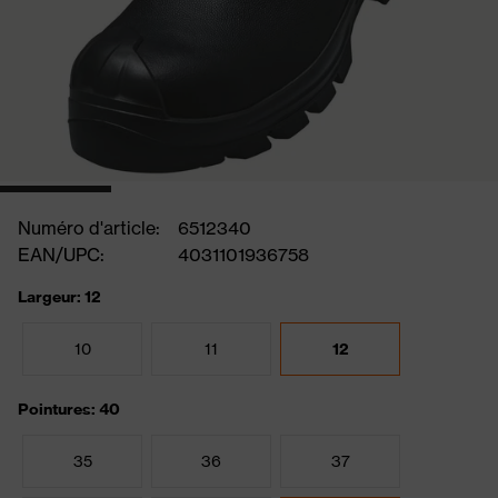
Numéro d'article:
6512340
EAN/UPC:
4031101936758
Largeur: 12
10
11
12
Pointures: 40
35
36
37