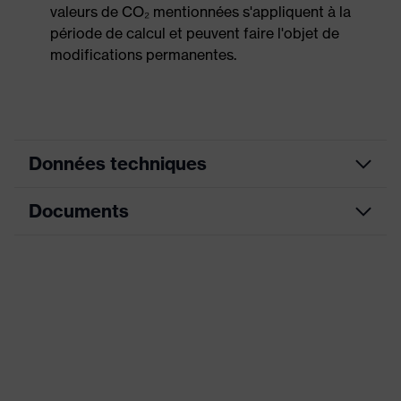
valeurs de CO₂ mentionnées s'appliquent à la
période de calcul et peuvent faire l'objet de
modifications permanentes.
Données techniques
Documents
couleur de
recherche
noir
(filtre)
Fiche technique
Informations
pour les
Convient aux personnes allergiques
Déclaration de conformité CE
personnes
au chrome
allergiques
Portail de téléchargement des déclarations de
conformité CE
Équipement
Semelle profilée