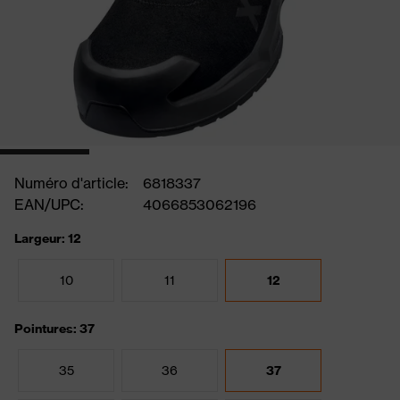
Numéro d'article:
6818337
EAN/UPC:
4066853062196
Largeur: 12
10
11
12
Pointures: 37
35
36
37