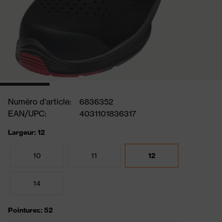
Numéro d'article:
6836352
EAN/UPC:
4031101836317
Largeur: 12
10
11
12
14
Pointures: 52