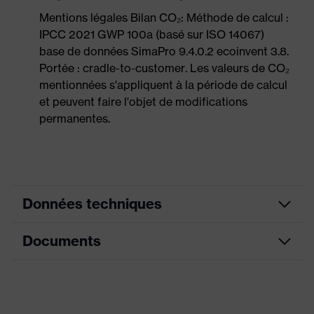
Mentions légales Bilan CO₂: Méthode de calcul :
IPCC 2021 GWP 100a (basé sur ISO 14067)
base de données SimaPro 9.4.0.2 ecoinvent 3.8.
Portée : cradle-to-customer. Les valeurs de CO₂
mentionnées s'appliquent à la période de calcul
et peuvent faire l'objet de modifications
permanentes.
Données techniques
Documents
Couleur
gris translucide
marketing
Fiche technique
couleur de
recherche
gris