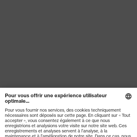
Désignation
Famille de
uvex KSB
produits
Taille de la
53 mm/16 mm
monture
Matériau de
plastique biosourcé, plastique
la monture
biosourcé