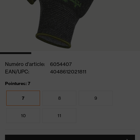
Numéro d'article:
6054407
EAN/UPC:
4048612021811
Pointures: 7
7
8
9
10
11