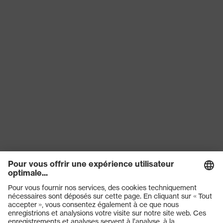
risques
les coupures, Protection contre
mécaniques
les lacérations
Sceau de
Made in Germany
qualité uvex
Technologie Bamboo TwinFlex®,
Technologie
uvex climazone, Compatibilité
uvex
avec les écrans tactiles,
Technologie 3D ErgoFlex
Réutilisation
Réutilisable (R)
Certificats
STANDARD 100 by OEKO-TEX®
EN 388:2016 + A1:2018, EN ISO
Norme
21420:2020