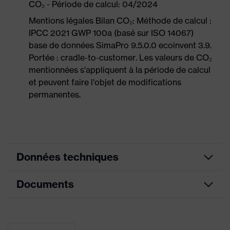
CO₂ - Période de calcul: 04/2024
Mentions légales Bilan CO₂: Méthode de calcul :
IPCC 2021 GWP 100a (basé sur ISO 14067)
base de données SimaPro 9.5.0.0 ecoinvent 3.9.
Portée : cradle-to-customer. Les valeurs de CO₂
mentionnées s'appliquent à la période de calcul
et peuvent faire l'objet de modifications
permanentes.
Données techniques
Documents
Couleur
anthracite
marketing
Fiche technique
couleur de
recherche
gris