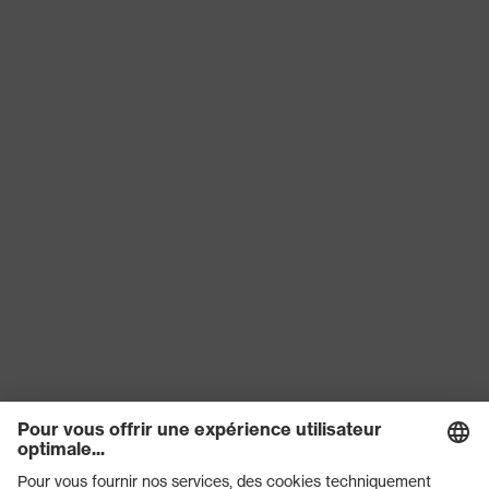
Protection
Protection contre les
contre les
écorchures, Protection contre
risques
les coupures, Protection contre
mécaniques
les lacérations
Sceau de
Made in Germany
qualité uvex
Technologie Bamboo TwinFlex®,
Technologie
uvex climazone, Technologie 3D
uvex
ErgoFlex
Réutilisation
Réutilisable (R)
Certificats
STANDARD 100 by OEKO-TEX®
EN 388:2016 + A1:2018, EN ISO
Norme
21420:2020