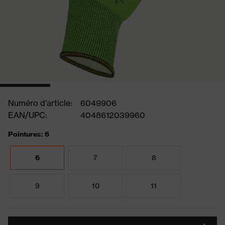
Numéro d'article:
6049906
EAN/UPC:
4048612039960
Pointures: 6
6
7
8
9
10
11