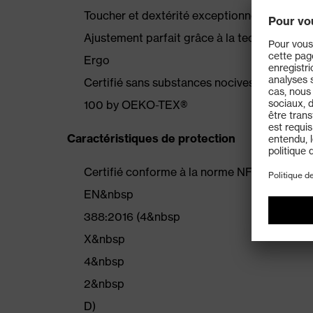
Toucher et dextérité exceptionnels lors du
Ajustement parfait grâce à la technologie
Ergo
Certifié sans substances nocives selon le 
100 by OEKO-TEX®
Caractéristiques de protection
Certifié conforme à la norme NF&nbsp
EN&nbsp
388:2016 (4&nbsp
X&nbsp
4&nbsp
2&nbsp
D)