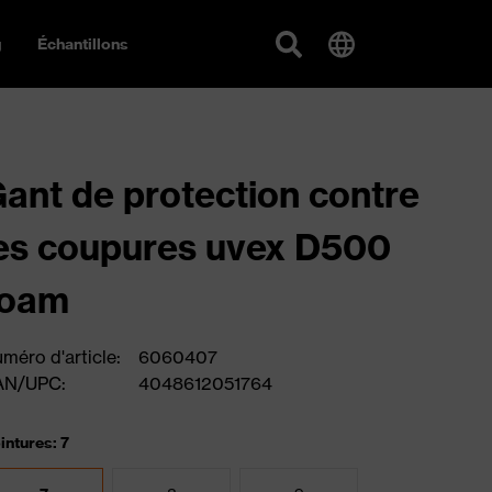
g
Échantillons
ant de protection contre
es coupures uvex D500
foam
méro d'article:
6060407
AN/UPC:
4048612051764
intures: 7