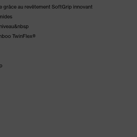
ue grâce au revêtement SoftGrip innovant
umides
 (niveau&nbsp
amboo TwinFlex®
sp