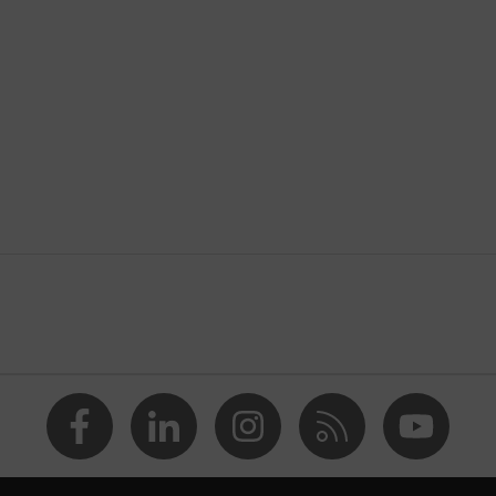
nts de travail secs et légèrement humides
s (DMF, TEA)
lyamide (PA), Acier, Dyneema® Diamond
ans silicone d'après le test d'empreinte : adaptés aux
 laissent aucune trace ni empreinte
x coupures
s écorchures, Protection contre les coupures, Protection
s