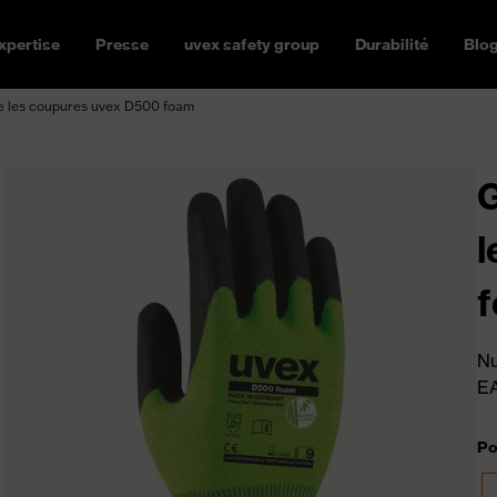
xpertise
Presse
uvex safety group
Durabilité
Blo
re les coupures uvex D500 foam
G
l
Nu
E
Po