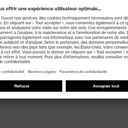
 montage de pièces
 3D&nbsp
Standard&nbsp