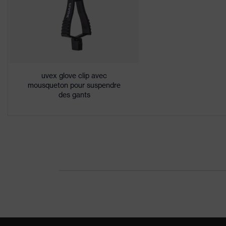
Convient pour
l'environnement de
Pour les environneme
travail
Sexe
Mixte
uvex glove clip avec
Protection de la santé
Sans solvants nocif
mousqueton pour suspendre
des gants
Tige
Bambou-viscose, Po
Catégorie de produit
Gants de protection
Gants de protection s
Protection du produit
surfaces fragiles, ne
Type de produit
Gants résistants au
Protection contre les
Protection contre le
risques mécaniques
contre les lacération