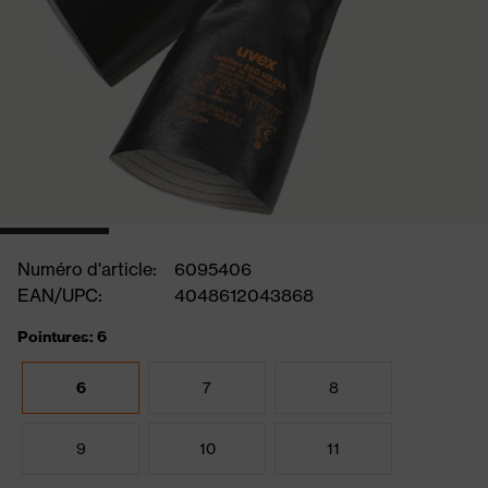
Numéro d'article:
6095406
EAN/UPC:
4048612043868
Pointures: 6
6
7
8
9
10
11