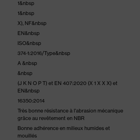
1&nbsp
1&nbsp
X), NF&nbsp
EN&nbsp
ISO&nbsp
374-1:2016/Type&nbsp
A &nbsp
&nbsp
(J K N O P T) et EN 407:2020 (X 1 X X X) et
EN&nbsp
16350:2014
Très bonne résistance à l'abrasion mécanique
grâce au revêtement en NBR
Bonne adhérence en milieux humides et
mouillés