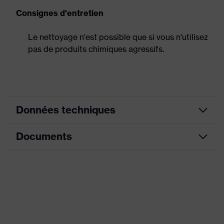
Consignes d'entretien
Le nettoyage n'est possible que si vous n'utilisez
pas de produits chimiques agressifs.
Données techniques
Documents
couleur de
recherche
noir
(filtre)
Fiche technique
Modèle
avec manchette
Déclaration de conformité CE
Enduction
NBR
Portail de téléchargement des déclarations de