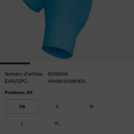
Numéro d'article:
6016606
EAN/UPC:
4048612086100
Pointures: XS
XS
S
M
L
XL