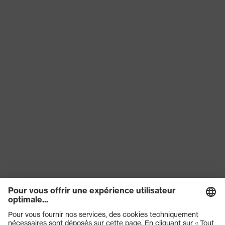
Certificats
Convient pour le contact alimentaire
Solidité du
0.10
revêtement
EN ISO 374-1:2016 + A1:2018, EN
Norme
ISO 374-5:2016, EN ISO
21420:2020
Longueur de
24
gant