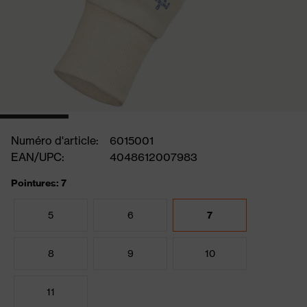
Numéro d'article:
6015001
EAN/UPC:
4048612007983
Pointures: 7
5
6
7
8
9
10
11