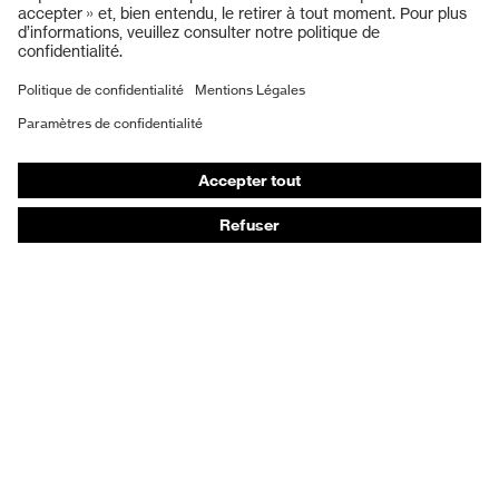
Gants de protection
Chaussures de sécurité
EPI sur mesure
Masques de protection respiratoire
Protection auditive
Vêtements de protection et de travail
Conseils produit
Protection des mains : uvex Chemical Expert System
Protection oculaire : configurateur de lunettes de
protection
Technologies
Récompenses