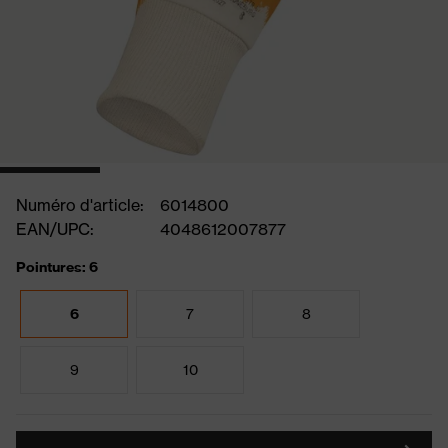
Numéro d'article:
6014800
EAN/UPC:
4048612007877
Pointures: 6
6
7
8
9
10