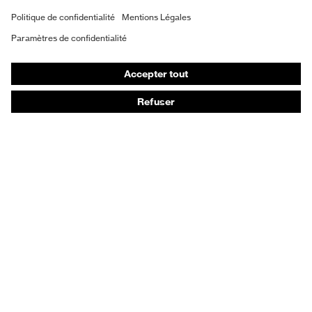
Chaussures de sécurité
EPI sur mesure
Masques de protection respiratoire
Protection auditive
Vêtements de protection et de travail
Conseils produit
Protection des mains : uvex Chemical Expert System
Protection oculaire : configurateur de lunettes de
protection
Technologies
Récompenses
Conseils d'achat