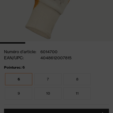
Numéro d'article:
6014700
EAN/UPC:
4048612007815
Pointures: 6
6
7
8
9
10
11