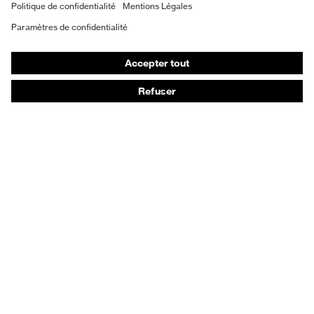
EPI sur mesure
Masques de protection respiratoire
Protection auditive
Vêtements de protection et de travail
Conseils produit
Protection des mains : uvex Chemical Expert System
Protection oculaire : configurateur de lunettes de
protection
Technologies
Récompenses
Conseils d'achat