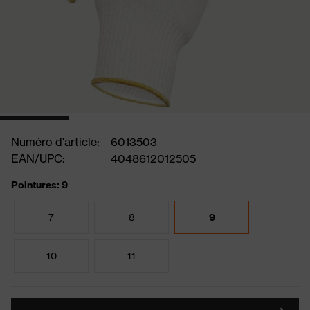
Numéro d'article:
6013503
EAN/UPC:
4048612012505
Pointures: 9
7
8
9
10
11