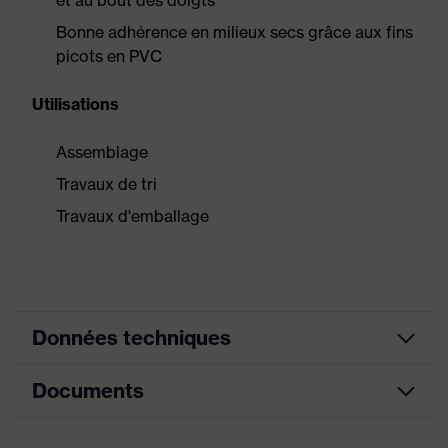
et au bout des doigts
Bonne adhérence en milieux secs grâce aux fins
picots en PVC
Utilisations
Assemblage
Travaux de tri
Travaux d'emballage
Données techniques
Documents
couleur de
bleu, blanc
recherche (filtre)