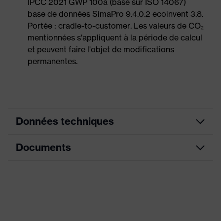
IPCC 2021 GWP 100a (basé sur ISO 14067)
base de données SimaPro 9.4.0.2 ecoinvent 3.8.
Portée : cradle-to-customer. Les valeurs de CO₂
mentionnées s'appliquent à la période de calcul
et peuvent faire l'objet de modifications
permanentes.
Données techniques
Documents
couleur de
recherche
noir, bleu
(filtre)
Fiche technique
Modèle
avec poignets tricot
Déclaration de conformité CE
Enduction
Micro Foam NBR