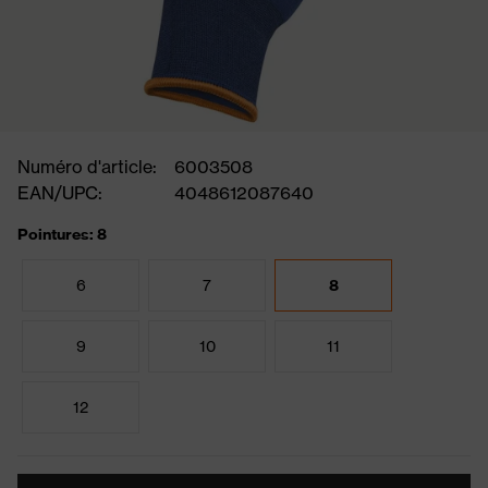
Numéro d'article:
6003508
EAN/UPC:
4048612087640
Pointures: 8
6
7
8
9
10
11
12