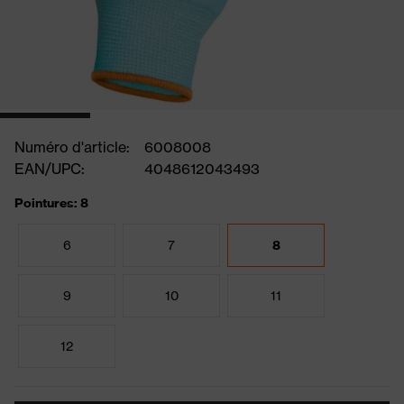
Numéro d'article:
6008008
EAN/UPC:
4048612043493
Pointures: 8
6
7
8
9
10
11
12