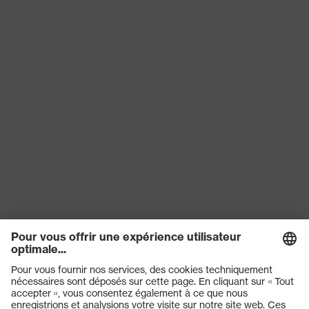
Type de produit
Gants résistants aux coupures
Protection
Protection contre les
contre les
écorchures, Protection contre
risques
les coupures, Protection contre
mécaniques
les lacérations
Sceau de
Made in Germany
qualité uvex
Compatibilité avec les écrans
Technologie
tactiles, Technologie 3D
uvex
ErgoFlex
Réutilisation
Réutilisable (R)
proDerm, STANDARD 100 by
Certificats
OEKO-TEX®, Convient pour le
contact alimentaire