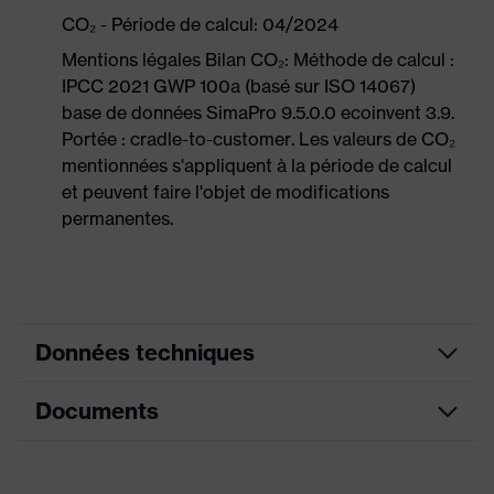
CO₂ - Période de calcul: 04/2024
Mentions légales Bilan CO₂: Méthode de calcul :
IPCC 2021 GWP 100a (basé sur ISO 14067)
base de données SimaPro 9.5.0.0 ecoinvent 3.9.
Portée : cradle-to-customer. Les valeurs de CO₂
mentionnées s'appliquent à la période de calcul
et peuvent faire l'objet de modifications
permanentes.
Données techniques
Documents
Couleur
bleu ciel
marketing
Fiche technique
couleur de