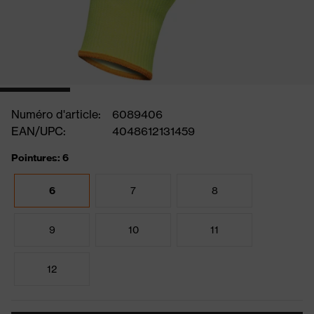
Numéro d'article:
6089406
EAN/UPC:
4048612131459
Pointures: 6
6
7
8
9
10
11
12